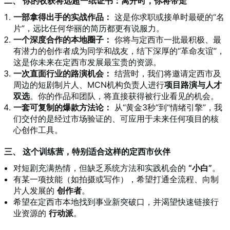
二、 你的收获将远超一纸证书：离开时，你将带走
一部拿得出手的实战作品：
这是你求职或接单时最硬的“名
片”，远比任何华丽的简历都更有说服力。
一个深度合作的本地圈子：
你将与定西市一批最积极、最
有潜力的创作者成为同学和战友，结下深厚的“革命友谊”，
这是你未来在定西市发展最宝贵的资源。
一次直面行业的路演机会：
结营时，我们将邀请定西市及
周边的短剧制片人、MCN机构负责人进行
项目路演与人才
双选
。你的作品和团队，将直接获得被行业看见的机会。
一套可复制的爆款方法论：
从“黄金3秒”到“情绪引擎”，我
们交付的是经过市场验证的、可应用于未来任何项目的核
心创作工具。
三、 这个训练营，特别适合这样的定西市伙伴
对短剧充满热情，但缺乏系统方法和实践机会的
“小白”
。
有某一项技能（如拍摄或写作），希望打通全流程、向制
片人发展的
创作者
。
希望在定西市本地找到事业新突破口，并渴望快速链接行
业资源的
行动派
。