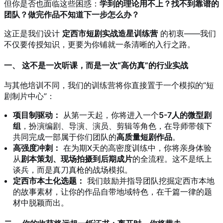
但你是否也面临这些困惑：
学到的理论用不上？找不到靠谱的
团队？做完作品不知道下一步怎么办？
这正是我们设计
定西市短剧实战造星训练营
的初衷——我们
不仅要传授知识，更要为你铺就一条清晰的入行之路。
一、 这不是一次听课，而是一次“高仿真”的行业实战
与其他培训不同，我们的训练营将你直接置于一个模拟的“短
剧制片中心”：
项目制驱动：
从第一天起，你将进入一个
5-7人的微型剧
组
，扮演编剧、导演、演员、剪辑等角色，在导师带领下
共同完成一部属于你们团队的
高质量短剧作品
。
高强度冲刺：
在为期X天的高密度训练中，你将亲身体验
从
剧本策划、现场拍摄到后期成片
的全流程。这不是纸上
谈兵，而是真刀真枪的战场模拟。
定西市本土化选题：
我们鼓励并指导团队挖掘定西市本地
的故事素材，让你的作品自带地域特色，在千篇一律的题
材中脱颖而出。