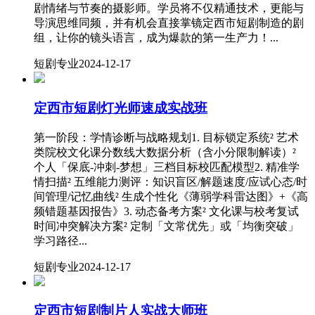
剧情绪与节奏的摄影师。学员将不仅精通技术，更能与
导演思维同频，并有机会直接掌镜定西市短剧制造的剧
组，让你的镜头语言，成为爆款的第一生产力！...
短剧专业
2024-12-17
定西市短剧灯光师速成实战班
第一阶段：学情诊断与战略规划1. 目标锁定系统² 艺术
类院校文化课分数线大数据分析（含小分限制解读）²
个人「保底-冲刺-梦想」三档目标校匹配模型2. 精准学
情扫描² 五维能力测评：知识盲区/解题速度/应试心态/时
间管理/记忆曲线² 生成个性化《薄弱学科雷达图》+《高
频错题基因报告》3. 动态备考方案² 文化课与校考复试
时间冲突解决方案² 定制「文常优先」或「均衡突破」
学习路径...
短剧专业
2024-12-17
定西市短剧制片人实战大师班